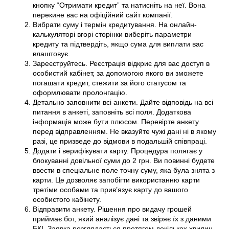
кнопку “Отримати кредит” та натисніть на неї. Вона
перекине вас на офіційний сайт компанії.
Вибрати суму і термін кредитування. На онлайн-
калькуляторі вгорі сторінки виберіть параметри
кредиту та підтвердіть, якщо сума для виплати вас
влаштовує.
Зареєструйтесь. Реєстрація відкриє для вас доступ в
особистий кабінет, за допомогою якого ви зможете
погашати кредит, стежити за його статусом та
оформлювати пролонгацію.
Детально заповнити всі анкети. Дайте відповідь на всі
питання в анкеті, заповніть всі поля. Додаткова
інформація може бути плюсом. Перевірте анкету
перед відправленням. Не вказуйте чужі дані ні в якому
разі, це призведе до відмови в подальшій співпраці.
Додати і верифікувати карту. Процедура полягає у
блокуванні довільної суми до 2 грн. Ви повинні будете
ввести в спеціальне поле точну суму, яка була знята з
карти. Це дозволяє запобігти використанню карти
третіми особами та прив’язує карту до вашого
особистого кабінету.
Відправити анкету. Рішення про видачу грошей
приймає бот, який аналізує дані та звіряє їх з даними
БКІ. Заявка розглядається протягом декількох хвилин.