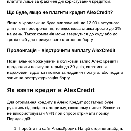
платити лише за фактичні дні користування кредитом.
Що буде, якщо не платити кредит AlexCredit?
Якщо мікропозик не буде виплачений до 12.00 наступного
дня після прострочення, то відсоткова ставка зросте до 3%
на день. Також компанія може звернутися до суду або до
третіх осіб для примусового стягнення боргу.
Пролонгація – відстрочити виплату AlexCredit
Позичальник може увійти в обліковий запис АлексКредит і
продовжити позику на термін до 30 днів, сплативши
нараховані відсотки і комісії за надання послуги, або подати
запит на реструктуризацію боргу.
Як взяти кредит в AlexCredit
Для отримання кредиту в Алекс Кредит достатньо буде
рухатись відповідно алгоритму, вказаному нижче. Важливо
не використовувати VPN при спробі отримати позику.
Порядок дій:
Перейти на сайт АлексКредит. На цій сторінці знайдіть