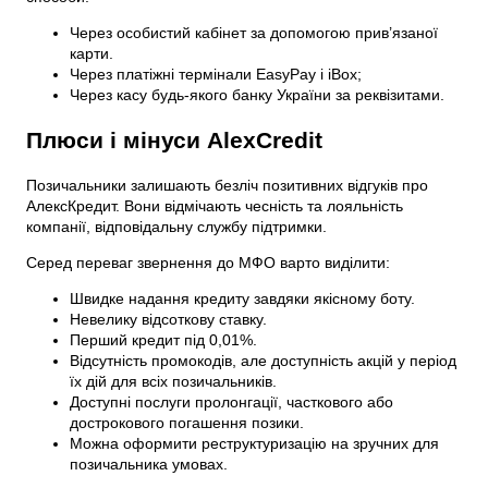
Через особистий кабінет за допомогою прив’язаної
карти.
Через платіжні термінали EasyPay і iBox;
Через касу будь-якого банку України за реквізитами.
Плюси і мінуси AlexCredit
Позичальники залишають безліч позитивних відгуків про
АлексКредит. Вони відмічають чесність та лояльність
компанії, відповідальну службу підтримки.
Серед переваг звернення до МФО варто виділити:
Швидке надання кредиту завдяки якісному боту.
Невелику відсоткову ставку.
Перший кредит під 0,01%.
Відсутність промокодів, але доступність акцій у період
їх дій для всіх позичальників.
Доступні послуги пролонгації, часткового або
дострокового погашення позики.
Можна оформити реструктуризацію на зручних для
позичальника умовах.