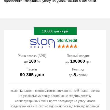
пропозицію, звертаючи увагу на умови кожної з компаній.
100000 грн на рік
SlonCredit
Річна ставка (APR)
Перший кредит
100
100000
до
%
до
грн
Термін
Розгляд
90-365 днів
5
до
хвилин
«Слон Кредит» – сервіс мікрокредитування, який надає послуги
на українському ринку. Компанія не входить десятку
найпопулярніших МФО, проте заслуговує на увагу. Умови
кредитування в ній істотно відрізняються від того, що пропонує