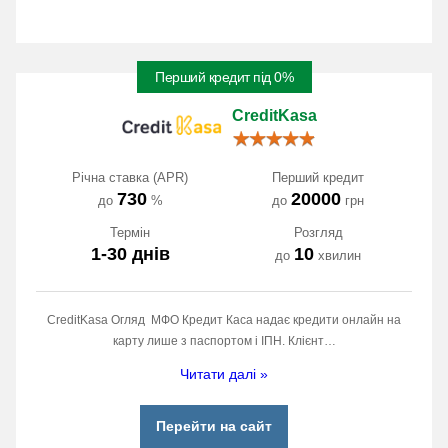
Перший кредит під 0%
CreditKasa
Річна ставка (APR)
Перший кредит
730
20000
до
%
до
грн
Термін
Розгляд
1-30 днів
10
до
хвилин
CreditKasa Огляд МФО Кредит Каса надає кредити онлайн на
карту лише з паспортом і ІПН. Клієнт…
Читати далі »
Перейти на сайт