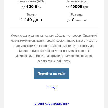
Річна ставка (APR)
Перший кредит
620.5
40000
до
%
до
грн
Термін
Розгляд
1-140 днів
8
до
хвилин
Умови кредитування на порталі абсолютно прозорі. Споживачі
мають можливість взяти перший кредит під нуль відсотків, а на
наступні кредити скористатися промокодом на знижку до
сімдесяти відсотків. Співробітники компанії коректні і
доброзичливі. Вони надають підтримку телефоном і за
допомогою онлайн чату.
Перейти на сайт
Огляд
Істотні характеристики