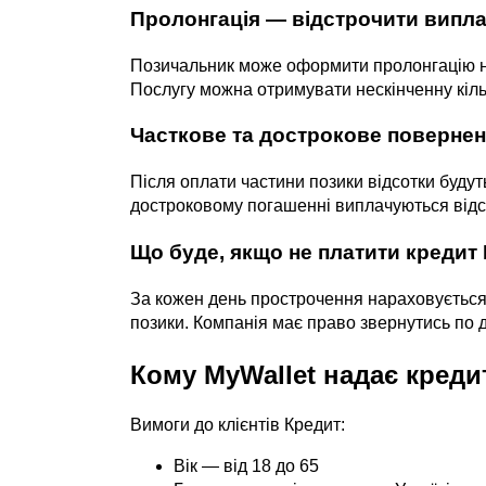
Пролонгація — відстрочити випла
Позичальник може оформити пролонгацію на 
Послугу можна отримувати нескінченну кільк
Часткове та дострокове повернен
Після оплати частини позики відсотки буду
достроковому погашенні виплачуються відсо
Що буде, якщо не платити кредит 
За кожен день прострочення нараховується 
позики. Компанія має право звернутись по до
Кому MyWallet надає креди
Вимоги до клієнтів Кредит:
Вік — від 18 до 65