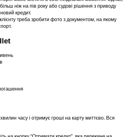
більш ніж на пів року або судові рішення з приводу
 новий кредит.
и клієнту треба зробити фото з документом, на якому
спорт.
let
ривень
ів
 погашення
хвилин часу і отримує гроші на карту миттєво. Вся
ніть на кнопку “Отримати кредит”, яка перекине на