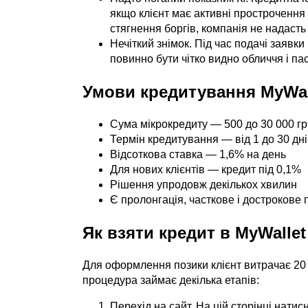
якщо клієнт має активні прострочення 
стягнення боргів, компанія не надасть
Нечіткий знімок. Під час подачі заявк
повинно бути чітко видно обличчя і па
Умови кредитування MyWal
Сума мікрокредиту — 500 до 30 000 г
Термін кредитування — від 1 до 30 дн
Відсоткова ставка — 1,6% на день
Для нових клієнтів — кредит під 0,1%
Рішення упродовж декількох хвилин
Є пролонгація, часткове і дострокове
Як взяти кредит в MyWallet
Для оформлення позики клієнт витрачає 20 
процедура займає декілька етапів:
Перехід на сайт. На цій сторінці натис