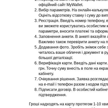
офіційний сайт MyWallet.
Вибір параметрів. На онлайн-калькулят
Оцініть відсоткову ставку і суму до ви
Реєстрація. Введіть номер телефону, 
ви зможете користуватись особистим к
параметри, вносити платежі та оформ
Заповнення анкети. В анкеті вказуйте
Важливо також перевірити анкету на 
Додавання фото. Зробіть знімок себе 
читалось ваше обличчя і документ в 
більшої деталізації.
Верифікація карти. Введіть дані карти
грн. Точну суму внесіть в поле на екра
кабінету.
Очікування рішення. Заявка розглядає
на e-mail і телефон разом з кодом під
Підписати договір. В особистий кабінет
підтвердження.
Гроші надходять на карту протягом 1-10 х