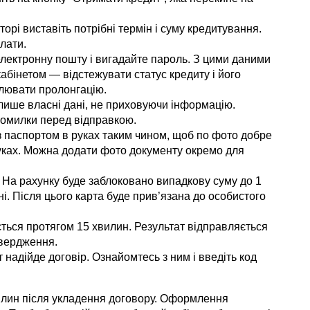
орі виставіть потрібні термін і суму кредитування.
плати.
електронну пошту і вигадайте пароль. З цими даними
абінетом — відстежувати статус кредиту і його
лювати пролонгацію.
 лише власні дані, не приховуючи інформацію.
помилки перед відправкою.
з паспортом в руках таким чином, щоб по фото добре
руках. Можна додати фото документу окремо для
. На рахунку буде заблоковано випадкову суму до 1
ні. Після цього карта буде прив’язана до особистого
ться протягом 15 хвилин. Результат відправляється
твердження.
 надійде договір. Ознайомтесь з ним і введіть код
вилин після укладення договору. Оформлення