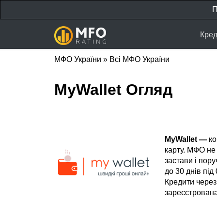
П
Кред
МФО України
»
Всі МФО України
MyWallet Огляд
MyWallet —
ко
карту. МФО не
застави і пору
до 30 днів під
Кредити через
зареєстрована