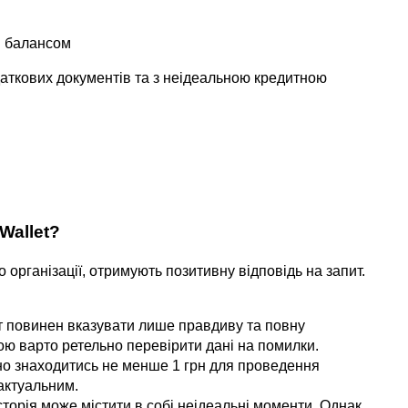
м балансом
аткових документів та з неідеальною кредитною
Wallet?
організації, отримують позитивну відповідь на запит.
т повинен вказувати лише правдиву та повну
ю варто ретельно перевірити дані на помилки.
но знаходитись не менше 1 грн для проведення
 актуальним.
сторія може містити в собі неідеальні моменти. Однак,