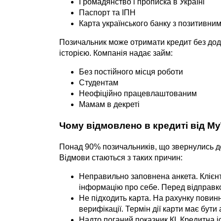
Громадянство і прописка в Україні
Паспорт та ІПН
Карта українського банку з позитивни
Позичальник може отримати кредит без дод
історією. Компанія надає займ:
Без постійного місця роботи
Студентам
Неофіційно працевлаштованим
Мамам в декреті
Чому відмовлено в кредиті від My
Понад 90% позичальників, що звернулись до 
Відмови стаються з таких причин:
Неправильно заповнена анкета. Клієн
інформацію про себе. Перед відправко
Не підходить карта. На рахунку повин
верифікації. Термін дії карти має бути
Надто поганий показник КІ. Кредитна і