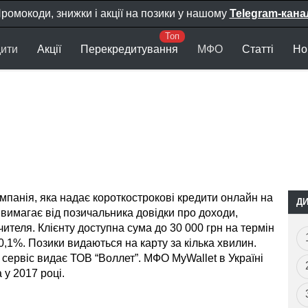
ромокоди, знижки і акції на позики у нашому
Telegram-кана
ити
Акції
Перекредитування
МФО
Статті
Но
мпанія, яка надає короткострокові кредити онлайн на
Д
 вимагає від позичальника довідки про доходи,
чителя. Клієнту доступна сума до 30 000 грн на термін
 0,1%. Позики видаються на карту за кілька хвилин.
 сервіс видає ТОВ “Воллет”. МФО MyWallet в Україні
 у 2017 році.