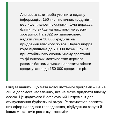
Але все ж таки треба уточнити надану
інформацію. 150 тис. іпотечних кредитів –
це лише планові показники. Коли держава
фактично вийде на них, поки не зовсім
зрозуміло. На 2022 рік заплановано
надати лише 30 000 кредитів на
придбання власного житла. Надалі цифра
буде підвищена до 70 000 позик. І лише
при стабільному економічному зростанні
та фінансових можливостях держава
разом з банками зможе наростити обсяги
кредитування до 150 000 кредитів в рік.
Слід зазначити, що мета нової іпотечної програми – це не
лише допомога населенню, яке не може придбати власну
оселю. Це додатково й ефективний інструмент для
стимулювання будівельної галузі. Розпочнеться розвиток
цих сфер народного господарства, відбудеться запуск й
інших механізмів розвитку економіки.