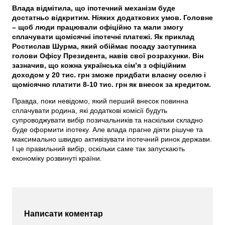
Влада відмітила, що іпотечний механізм буде
достатньо відкритим. Ніяких додаткових умов. Головне
– щоб люди працювали офіційно та мали змогу
сплачувати щомісячні іпотечні платежі. Як приклад
Ростислав Шурма, який обіймає посаду заступника
голови Офісу Президента, навів свої розрахунки. Він
зазначив, що кожна українська сім’я з офіційним
доходом у 20 тис. грн зможе придбати власну оселю і
щомісячно платити 8-10 тис. грн як внесок за кредитом.
Правда, поки невідомо, який перший внесок повинна
сплачувати родина, які додаткові комісії будуть
супроводжувати вибір позичальників та наскільки складно
буде оформити іпотеку. Але влада прагне діяти рішуче та
максимально швидко активізувати іпотечний ринок держави.
І це правильний вибір, оскільки саме так запускають
економіку розвинуті країни.
Написати коментар