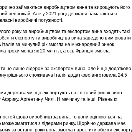
 історично займаються виробництвом вина та вирощують його
чний неврожай. Але у 2021 році держави намагаються
власні виробничі потужності.
улого року за виробництвом та експортом вина входять такі
алі обсяги експорту та виробництва вина заведено вимірювати
сь Італія за минулий рік змогла на міжнародний ринок
зла трохи менш як 20 млн гл, а ось Франція змогла
тати не лише лідером за експортом вина, але й ще додатково
 внутрішнього споживача Італія додатково виготовила 24,5
ними державами, що експортують на світовий ринок вино.
Африку, Аргентину, Чилі, Німеччину та інші. Рівень їх
ужностей щодо виробництва вина, то вони оцінюються на
не може змагатися з лідерами ринку. Щорічно держава має
цьому за останні роки вона змогла наростити обсяги експорту