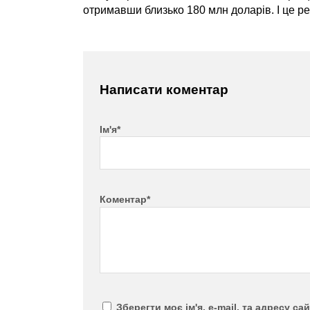
отримавши близько 180 млн доларів. І це р
Написати коментар
Ім'я*
Коментар*
Зберегти моє ім'я, e-mail, та адресу с