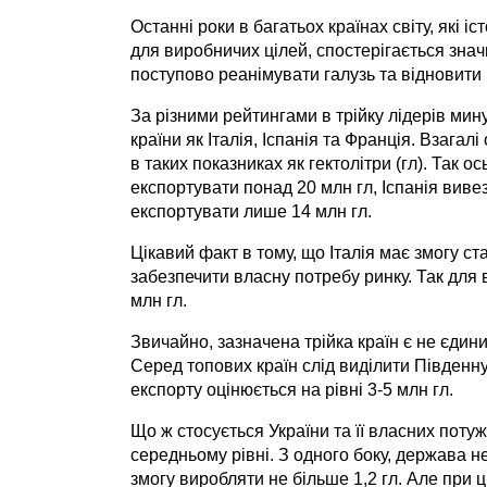
Останні роки в багатьох країнах світу, які
для виробничих цілей, спостерігається зна
поступово реанімувати галузь та відновити 
За різними рейтингами в трійку лідерів мин
країни як Італія, Іспанія та Франція. Взаг
в таких показниках як гектолітри (гл). Так о
експортувати понад 20 млн гл, Іспанія виве
експортувати лише 14 млн гл.
Цікавий факт в тому, що Італія має змогу с
забезпечити власну потребу ринку. Так для
млн гл.
Звичайно, зазначена трійка країн є не єди
Серед топових країн слід виділити Південну 
експорту оцінюється на рівні 3-5 млн гл.
Що ж стосується України та її власних пот
середньому рівні. З одного боку, держава 
змогу виробляти не більше 1,2 гл. Але при 