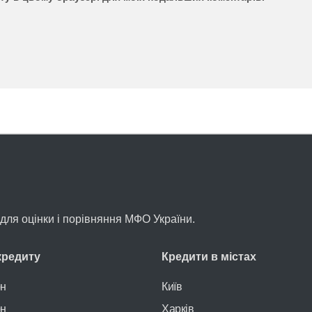
л для оцінки і порівняння МФО України.
кредиту
Кредити в містах
рн
Київ
рн
Харків