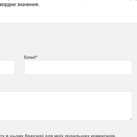
екордне значення.
Email*
айту в цьому браузері для моїх подальших коментарів.