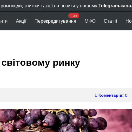
ромокоди, знижки і акції на позики у нашому
Telegram-кана
ити
Акції
Перекредитування
МФО
Статті
Но
 світовому ринку
Коментарів:
0