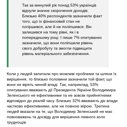
Так за минулий рік понад 53% українців
відчули значне скорочення доходів.
Близько 40% респондентів зазначили факт
того, що їх фінансовий стан не
погіршився, але й не поліпшився. Він
залишився на тому рівні, як і в
попередньому році. І лише 7% опитуваних
зазначили, що вони поліпшили рівень
свого добробуту та змогли підвищити
рівень матеріального забезпечення.
Коли у людей запитали про можливі проблеми та шляхи їх
вирішення, то близько половини зазначили той факт, що
вони не вірять чинній владі. Так, наприклад, 53%
опитуваних вважають дії Президента України Володимира
Зеленського не ефективними та не зовсім прийнятними
відповідно до реалій часу. Близько 32% вважають діє влади
частково ефективними, але не повною мірою. Третина
людей вказали на те, що Володимир Зеленський не має
повноважень та досвіду для вирішення певного коло
труднощів.