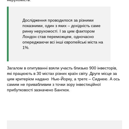
Дослідження проводилося за різними
показними, один з яких – дохідність саме
ринку нерухомості. І за цим фактором
Лондон став переможцем, одночасно
опереджаючи всі інші європейські міста на
1%.
Загалом в опитуванні взяли участь близько 900 інвесторів,
які працюють в 30 містах різних країн світу. Друге місце за
цим критерієм надано Нью-Йорку, а третє – Сиднею. А ось
самим не привабливим з точки зору інвестиційної
прибутковості зазначено Бангкок.