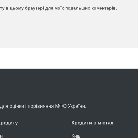
айту в цьому браузері для моїх подальших коментарів.
л для оцінки і порівняння МФО України.
кредиту
Кредити в містах
рн
Київ