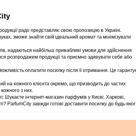
ity
дукції радо представляє свою пропозицію в Україні.
уках, зможе знайти свій ідеальний аромат та мінімізувати
тів, надаються найбільш привабливі умови для здійснення
ися розпродажем продукції та приємно здивувати себе або
жливість оплатити посилку після її отримання. Це гаранту
й на кожного клієнта окремо, що призводить до частих
 кожного з них.
нт. Шукаєте інтернет-магазин парфумів у Києві, Харкові,
сті? ParfumCity завжди готові доставити посилку до будь-яко