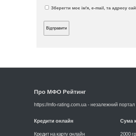
Зберегти моє ім'я, e-mail, та адресу с
Про МФО Рейтинг
https://mfo-rating.com.ua - незалежний порта
Кредити онлайн
Сума 
Кредит на карту онлайн
2000 г