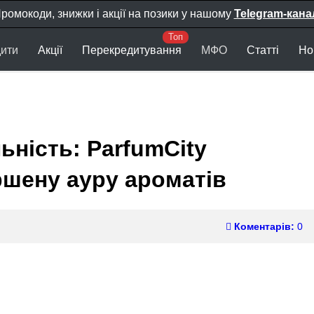
ромокоди, знижки і акції на позики у нашому
Telegram-кана
ити
Акції
Перекредитування
МФО
Статті
Но
ьність: ParfumCity
шену ауру ароматів
Коментарів:
0