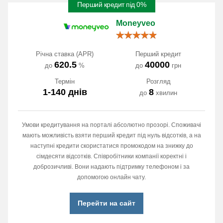
Перший кредит під 0%
Moneyveo
Річна ставка (APR)
Перший кредит
620.5
40000
до
%
до
грн
Термін
Розгляд
1-140 днів
8
до
хвилин
Умови кредитування на порталі абсолютно прозорі. Споживачі
мають можливість взяти перший кредит під нуль відсотків, а на
наступні кредити скористатися промокодом на знижку до
сімдесяти відсотків. Співробітники компанії коректні і
доброзичливі. Вони надають підтримку телефоном і за
допомогою онлайн чату.
Перейти на сайт