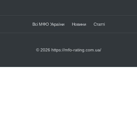
Всі МФО України
Новини
Статті
©
2026 https://mfo-rating.com.ua/