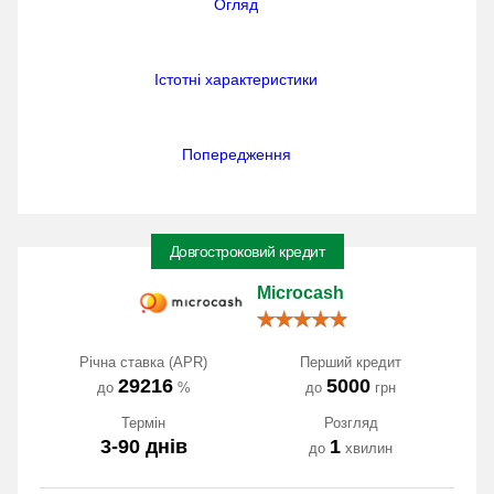
Огляд
Істотні характеристики
Попередження
Довгостроковий кредит
Microcash
Річна ставка (APR)
Перший кредит
29216
5000
до
%
до
грн
Термін
Розгляд
3-90 днів
1
до
хвилин