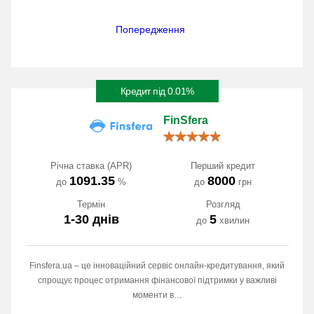
Попередження
Кредит під 0.01%
FinSfera
Річна ставка (APR)
Перший кредит
1091.35
8000
до
%
до
грн
Термін
Розгляд
1-30 днів
5
до
хвилин
Finsfera.ua – це інноваційний сервіс онлайн-кредитування, який
спрощує процес отримання фінансової підтримки у важливі
моменти в…