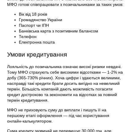
МФО готові співпрацювати з позичальниками за таких умов:
Вік від 18 років
Громадянство України
Паспорт чи ІПН
Банківська карта з позитивним балансом
Телефон
Електронна пошта
Умови кредитування
Лояльність до позичальника означає високі ризики невдачі.
Тому МФО страхують себе високими відсотками — 1-2% на
добу (365-730% річних). Хоча цифри і здаються великими,
насправді такі кредити брати досить вигідно на невеликий
термін. Більшість компаній дають можливість погасити
кредит достроково та зекономити на відсотках за повний
термін кредитування.
МФО не приховують суму до виплати і пишуть її на
першому етапі оформлення — під час користування
онлайн-калькулятором.
Сума кредиту зазвичай не перевищує 30 000 грн, але