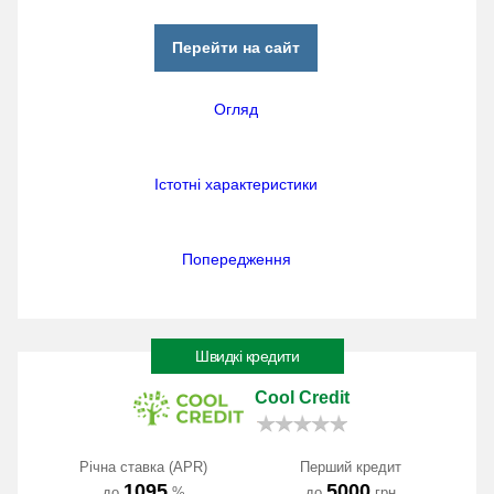
Перейти на сайт
Огляд
Істотні характеристики
Попередження
Швидкі кредити
Cool Credit
Річна ставка (APR)
Перший кредит
1095
5000
до
%
до
грн