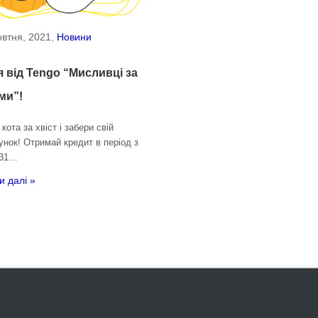
втня, 2021,
Новини
я від Tengo “Мисливці за
ми”!
кота за хвіст і забери свій
унок! Отримай кредит в період з
 31…
и далі »