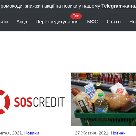
ромокоди, знижки і акції на позики у нашому
Telegram-кана
ити
Акції
Перекредитування
МФО
Статті
Но
втня, 2021,
Новини
27 Жовтня, 2021,
Новини