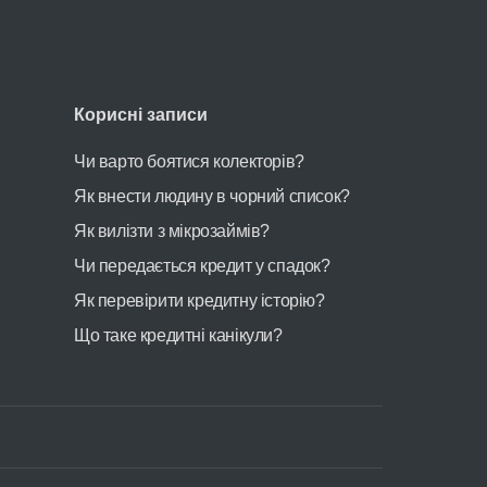
Корисні записи
Чи варто боятися колекторів?
Як внести людину в чорний список?
Як вилізти з мікрозаймів?
Чи передається кредит у спадок?
Як перевірити кредитну історію?
Що таке кредитні канікули?