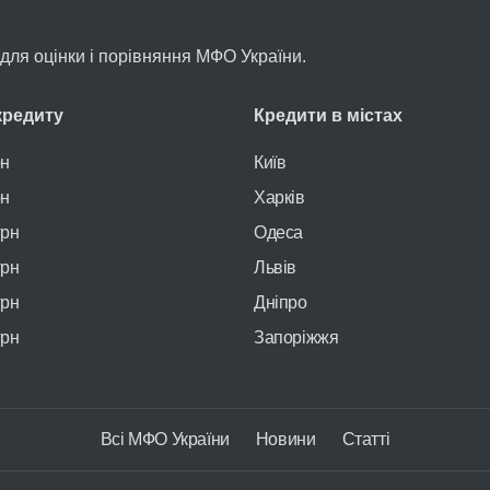
л для оцінки і порівняння МФО України.
кредиту
Кредити в містах
рн
Київ
рн
Харків
грн
Одеса
грн
Львів
грн
Дніпро
грн
Запоріжжя
Всі МФО України
Новини
Статті