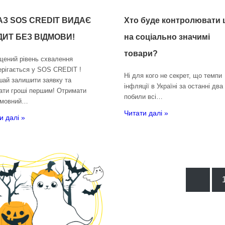
АЗ SOS CREDIT ВИДАЄ
Хто буде контролювати 
ДИТ БЕЗ ВІДМОВИ!
на соціально значимі
товари?
щений рівень схвалення
ерігається у SOS CREDIT !
Ні для кого не секрет, що темпи
шай залишити заявку та
інфляції в Україні за останні два
ати гроші першим! Отримати
побили всі…
вмовний…
Читати далі »
и далі »