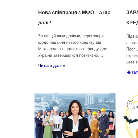
Нова співпраця з МФО – а що
ЗАР
далі?
КРЕ
За офіційними даними, переговори
Підви
щодо надання нового кредиту від
спост
Міжнародного валютного фонду для
Поспі
України завершилися позитивно….
отрим
безві
Читати далі »
Читат