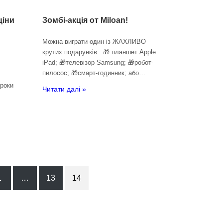
Зомбі-акція от Miloan!
ціни
Можна виграти один із ЖАХЛИВО
крутих подарунків: 🎁 планшет Apple
iPad; 🎁телевізор Samsung; 🎁робот-
пилосос; 🎁смарт-годинник; або…
 роки
Читати далі »
1
…
13
14