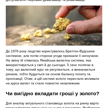
До 1976 року людство користувалось Бреттон-Вудською
системою, але потім сторони угоди признали її негнучкою.
На зміну їй з’явилась Ямайська валютна система, яка
використовується у світі й до сьогодні. Її сенс полягає в
тому, що валютний курс не регулюється, а визначається
ринком, тобто будується на основі балансу попиту та
пропозиції. Отже, в цій системі золото перестало впливати
на курси валют та стало повністю незалежним.
Чи вигідно вкладати гроші у золото?
Для аналізу актуального становища золота на ринку варто
проаналізувати зміни ціни на нього в минулому. Розберемо