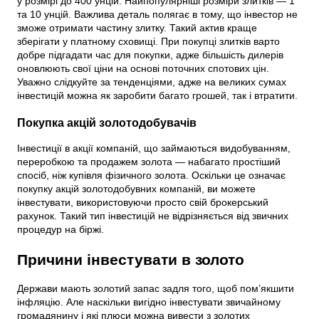
у розмірі до 400 унцій. Найпопулярніші розміри злитків — 1
та 10 унцій. Важлива деталь полягає в тому, що інвестор не
зможе отримати частину злитку. Такий актив краще
зберігати у платному сховищі. При покупці злитків варто
добре підгадати час для покупки, адже більшість дилерів
оновлюють свої ціни на основі поточних спотових цін.
Уважно слідкуйте за тенденціями, адже на великих сумах
інвестицій можна як заробити багато грошей, так і втратити.
Покупка акцій золотодобувачів
Інвестиції в акції компаній, що займаються видобуванням,
переробкою та продажем золота — набагато простіший
спосіб, ніж купівля фізичного золота. Оскільки це означає
покупку акцій золотодобувних компаній, ви можете
інвестувати, використовуючи просто свій брокерський
рахунок. Такий тип інвестицій не відрізняється від звичних
процедур на біржі.
Причини інвестувати в золото
Держави мають золотий запас задля того, щоб пом’якшити
інфляцію. Але наскільки вигідно інвестувати звичайному
громадянину і які плюси можна вивести з золотих