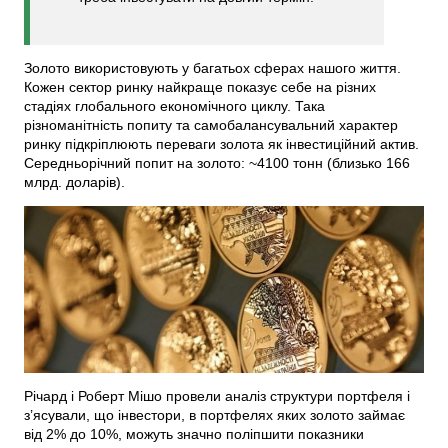
Золото використовують у багатьох сферах нашого життя.
Кожен сектор ринку найкраще показує себе на різних
стадіях глобального економічного циклу. Така
різноманітність попиту та самобалансувальний характер
ринку підкріплюють переваги золота як інвестиційний актив.
Середньорічний попит на золото: ~4100 тонн (близько 166
млрд. доларів).
Річард і Роберт Мішо провели аналіз структури портфеля і
з’ясували, що інвестори, в портфелях яких золото займає
від 2% до 10%, можуть значно поліпшити показники