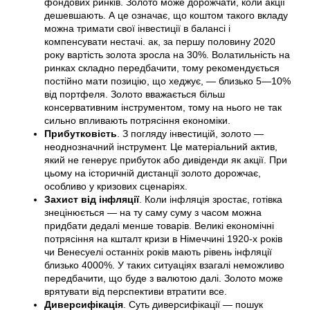
фондових ринків. Золото може дорожчати, коли акції
дешевшають. А це означає, що коштом такого вкладу
можна тримати свої інвестиції в балансі і
компенсувати нестачі. ак, за першу половину 2020
року вартість золота зросла на 30%. Волатильність на
ринках складно передбачити, тому рекомендується
постійно мати позицію, що хеджує, — близько 5—10%
від портфеля. Золото вважається більш
консервативним інструментом, тому на нього не так
сильно впливають потрясіння економіки.
Прибутковість
. З погляду інвестицій, золото —
неоднозначний інструмент. Це матеріальний актив,
який не генерує прибуток або дивіденди як акції. При
цьому на історичній дистанції золото дорожчає,
особливо у кризових сценаріях.
Захист від інфляції
. Коли інфляція зростає, готівка
знецінюється — на ту саму суму з часом можна
придбати дедалі менше товарів. Великі економічні
потрясіння на кшталт кризи в Німеччині 1920-х років
чи Венесуелі останніх років мають рівень інфляції
близько 4000%. У таких ситуаціях взагалі неможливо
передбачити, що буде з валютою далі. Золото може
врятувати від перспективи втратити все.
Диверсифікація
. Суть диверсифікації — пошук