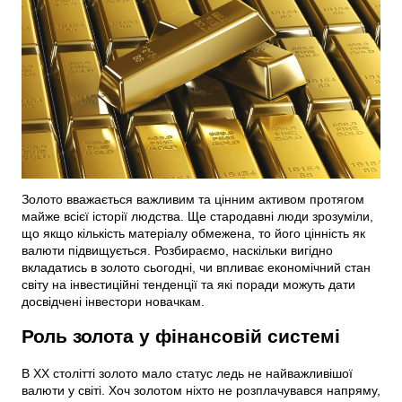
Золото вважається важливим та цінним активом протягом
майже всієї історії людства. Ще стародавні люди зрозуміли,
що якщо кількість матеріалу обмежена, то його цінність як
валюти підвищується. Розбираємо, наскільки вигідно
вкладатись в золото сьогодні, чи впливає економічний стан
світу на інвестиційні тенденції та які поради можуть дати
досвідчені інвестори новачкам.
Роль золота у фінансовій системі
В XX столітті золото мало статус ледь не найважливішої
валюти у світі. Хоч золотом ніхто не розплачувався напряму,