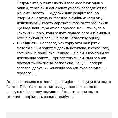
інструментів, у яких слабкий взаємозв’язок один з
одним, тобто які в однакових умовах поводяться по-
різному. Золото — чудовий диверсифікатор, бо
історично негативно корелює з акціями: коли акції
дешевшають, золото дорожчає. Але варто зазначити,
що іноді вони рухаються паралельно — так було в
кризу 2008 року, коли золото падало разом із акціями.
Кожна ситуація повинна мати незалежну оцінку.
Ліквідність
. Насправді хоч торгувати на біржах
матеріальним золотом досить нетипово, в сучасному
світі більше прижились вкладення в акції компаній по
добуванню золота. Торгівля такими акціями завжди
проходить швидко та безболісно, на цінні папери
золотовидобувних компаній завжди буде покупець і
продавець.
Головне правило в золотих інвестиціях — не купувати надто
багато. При збалансованих вкладеннях золото може
послужити інвестору подушкою безпеки, а при надто
великих — стрімко зменшити прибуток.