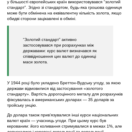
у більшості європейських країн використовувався “золотий
стандарт”. Згідно зі стандартом, будь-яка грошова одиниця
може бути обмінена на еквівалентну кількість золота, якщо
обидві сторони зацікавлені в обміні.
“Золотий стандарт” активно
застосовувався при розрахунках між
державами: курс валют визначався як
співвідношення цих валют до одиниці
маси золота.
У 1944 році було укладено Бреттон-Вудську угоду, за якою
держави відмовилися від застосування «золотого
стандарту». Вартість дорогоцінного металу для розрахунків
фіксувалась в американських доларах — 35 доларів за
тройську унцію.
До долара також прив’язувалися інші курси національних
валют країн — учасниць угоди. При цьому курс був
керованим: його коливання стримувалися в межах 1%, але
допускалися і керовані девальвації та ревальвації.