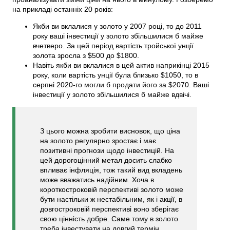
на прикладі останніх 20 років:
Якби ви вклалися у золото у 2007 році, то до 2011
року ваші інвестиції у золото збільшилися б майже
вчетверо. За цей період вартість тройської унції
золота зросла з $500 до $1800.
Навіть якби ви вклалися в цей актив наприкінці 2015
року, коли вартість унції була близько $1050, то в
серпні 2020-го могли б продати його за $2070. Ваші
інвестиції у золото збільшилися б майже вдвічі.
З цього можна зробити висновок, що ціна
на золото регулярно зростає і має
позитивні прогнози щодо інвестицій. На
цей дорогоцінний метал досить слабко
впливає інфляція, тож такий вид вкладень
може вважатись надійним. Хоча в
короткостроковій перспективі золото може
бути настільки ж нестабільним, як і акції, в
довгостроковій перспективі воно зберігає
свою цінність добре. Саме тому в золото
треба інвестувати на довгий термін.