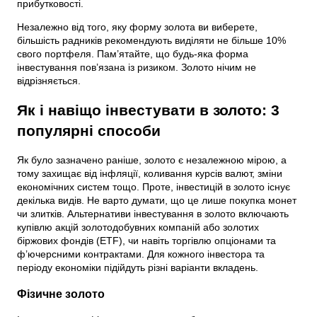
прибутковості.
Незалежно від того, яку форму золота ви виберете,
більшість радників рекомендують виділяти не більше 10%
свого портфеля. Пам’ятайте, що будь-яка форма
інвестування пов’язана із ризиком. Золото нічим не
відрізняється.
Як і навіщо інвестувати в золото: 3
популярні способи
Як було зазначено раніше, золото є незалежною мірою, а
тому захищає від інфляції, коливання курсів валют, зміни
економічних систем тощо. Проте, інвестицій в золото існує
декілька видів. Не варто думати, що це лише покупка монет
чи злитків. Альтернативи інвестування в золото включають
купівлю акцій золотодобувних компаній або золотих
біржових фондів (ETF), чи навіть торгівлю опціонами та
ф’ючерсними контрактами. Для кожного інвестора та
періоду економіки підійдуть різні варіанти вкладень.
Фізичне золото