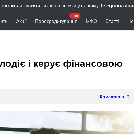
ромокоди, знижки і акції на позики у нашому
Telegram-кана
ити
Акції
Перекредитування
МФО
Статті
Но
олодіє і керує фінансовою
Коментарів:
0