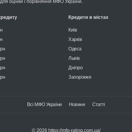
л для оцінки і порівняння МФО України.
кредиту
Кредити в містах
рн
Київ
рн
Харків
грн
Одеса
грн
Львів
грн
Дніпро
грн
Запоріжжя
Всі МФО України
Новини
Статті
©
2026 https://mfo-rating.com.ua/