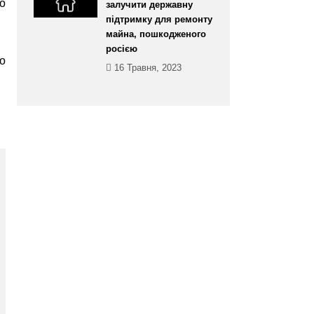
бо
залучити державну
підтримку для ремонту
майна, пошкодженого
росією
до
16 Травня, 2023