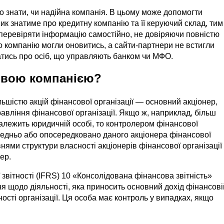
знати, чи надійна компанія. В цьому може допомогти
к знатиме про кредитну компанію та її керуючий склад, тим
перевіряти інформацію самостійно, не довіряючи повністю
о компанію могли оновитись, а сайти-партнери не встигли
атись про осіб, що управляють банком чи МФО.
овою компанією?
ьшістю акцій фінансової організації — основний акціонер,
вління фінансової організації. Якщо ж, наприклад, більш
належить юридичній особі, то контролером фінансової
ередньо або опосередковано даного акціонера фінансової
внями структури власності акціонерів фінансової організації
ер.
звітності (IFRS) 10 «Консолідована фінансова звітність»
я щодо діяльності, яка приносить основний дохід фінансові
ьності організації. Ця особа має контроль у випадках, якщо