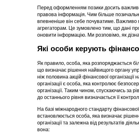
Перед оформленням позики досить важливо 
правова інформація. Чим більше позичальни
впевненіше він себе почуватиме. Важливо 
агрегаторам. Це зумовлено тим, що дані пр
оновити інформацію. Ми розповімо, як дізн
Які особи керують фінанс
Як правило, особа, яка розпоряджається біл
що визначає рішення найвищого органу упра
ніж половина акцій фінансової організації 
організації є особа, яка контролює безпос
організації. Таким чином, спускаючись за рі
до останнього рівня визначається її контрол
На базі міжнародного стандарту фінансової 
встановлюється особа, яка визначає рішенн
організації та залежна від результатів діял
вона: