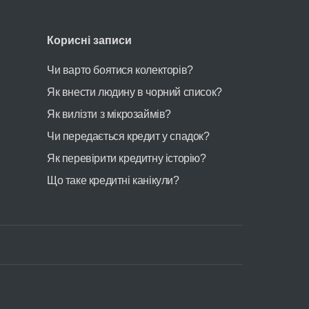
Корисні записи
Чи варто боятися колекторів?
Як внести людину в чорний список?
Як вилізти з мікрозаймів?
Чи передається кредит у спадок?
Як перевірити кредитну історію?
Що таке кредитні канікули?